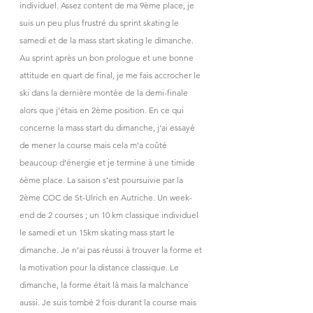
individuel. Assez content de ma 9ème place, je 
suis un peu plus frustré du sprint skating le 
samedi et de la mass start skating le dimanche. 
Au sprint après un bon prologue et une bonne 
attitude en quart de final, je me fais accrocher le 
ski dans la dernière montée de la demi-finale 
alors que j’étais en 2ème position. En ce qui 
concerne la mass start du dimanche, j’ai essayé 
de mener la course mais cela m’a coûté 
beaucoup d’énergie et je termine à une timide 
6ème place. La saison s’est poursuivie par la 
2ème COC de St-Ulrich en Autriche. Un week-
end de 2 courses ; un 10 km classique individuel 
le samedi et un 15km skating mass start le 
dimanche. Je n’ai pas réussi à trouver la forme et 
la motivation pour la distance classique. Le 
dimanche, la forme était là mais la malchance 
aussi. Je suis tombé 2 fois durant la course mais 