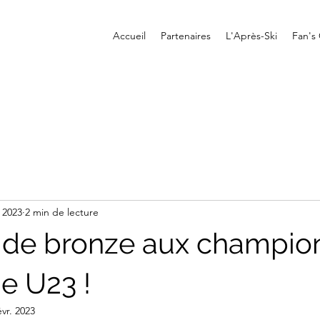
Accueil
Partenaires
L'Après-Ski
Fan's
. 2023
2 min de lecture
 de bronze aux champio
e U23 !
évr. 2023