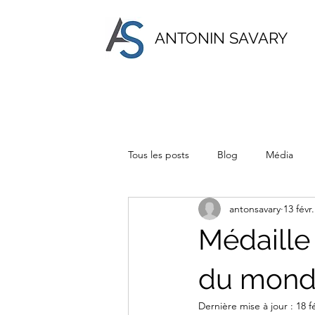
ANTONIN SAVARY
Tous les posts
Blog
Média
antonsavary
13 févr
Médaille
du mond
Dernière mise à jour :
18 f