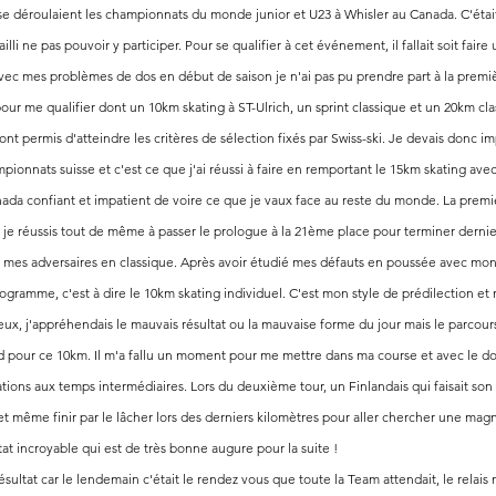
 se déroulaient les championnats du monde junior et U23 à Whisler au Canada. C'était
ailli ne pas pouvoir y participer. Pour se qualifier à cet événement, il fallait soit fair
ec mes problèmes de dos en début de saison je n'ai pas pu prendre part à la premi
pour me qualifier dont un 10km skating à ST-Ulrich, un sprint classique et un 20km cl
nt permis d'atteindre les critères de sélection fixés par Swiss-ski. Je devais donc 
onnats suisse et c'est ce que j'ai réussi à faire en remportant le 15km skating avec
da confiant et impatient de voire ce que je vaux face au reste du monde. La premièr
, je réussis tout de même à passer le prologue à la 21ème place pour terminer derni
e mes adversaires en classique. Après avoir étudié mes défauts en poussée avec mon 
programme, c'est à dire le 10km skating individuel. C'est mon style de prédilection et
eux, j'appréhendais le mauvais résultat ou la mauvaise forme du jour mais le parcours 
ond pour ce 10km. Il m'a fallu un moment pour me mettre dans ma course et avec le do
ions aux temps intermédiaires. Lors du deuxième tour, un Finlandais qui faisait son
 et même finir par le lâcher lors des derniers kilomètres pour aller chercher une mag
at incroyable qui est de très bonne augure pour la suite ! 
sultat car le lendemain c'était le rendez vous que toute la Team attendait, le relais 