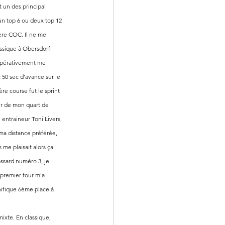
 un des principal 
e un top 6 ou deux top 12 
ère COC. Il ne me 
assique à Obersdorf 
impérativement me 
 50 sec d'avance sur le 
e course fut le sprint 
er de mon quart de 
entraineur Toni Livers, 
 ma distance préférée, 
me plaisait alors ça 
ssard numéro 3, je 
 premier tour m'a 
nifique 6ème place à 
mixte. En classique, 