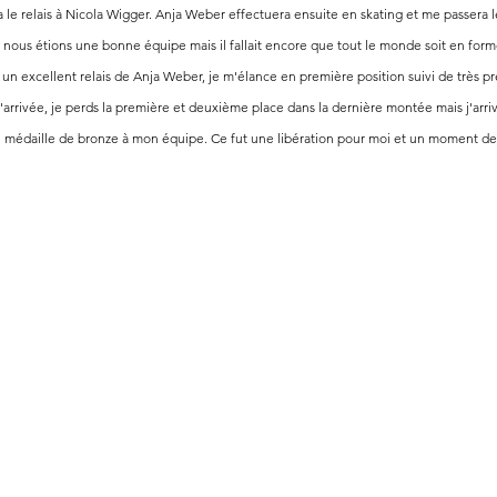
le relais à Nicola Wigger. Anja Weber effectuera ensuite en skating et me passera le
er, nous étions une bonne équipe mais il fallait encore que tout le monde soit en forme
un excellent relais de Anja Weber, je m'élance en première position suivi de très prè
arrivée, je perds la première et deuxième place dans la dernière montée mais j'arriv
médaille de bronze à mon équipe. Ce fut une libération pour moi et un moment de p