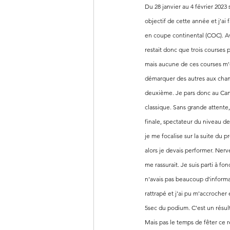
Du 28 janvier au 4 février 2023
objectif de cette année et j'ai f
en coupe continental (COC). Av
restait donc que trois courses 
mais aucune de ces courses m'o
démarquer des autres aux champi
deuxième. Je pars donc au Cana
classique. Sans grande attente
finale, spectateur du niveau d
je me focalise sur la suite du 
alors je devais performer. Nerv
me rassurait. Je suis parti à f
n'avais pas beaucoup d'informat
rattrapé et j'ai pu m'accrocher
5sec du podium. C'est un résult
Mais pas le temps de fêter ce ré