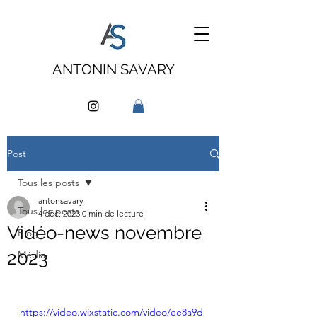
ANTONIN SAVARY
Post
Tous les posts
antonsavary
Tous les posts
4 déc. 2023
0 min de lecture
Vidéo-news novembre
Blog
2023
Média
https://video.wixstatic.com/video/ee8a9d