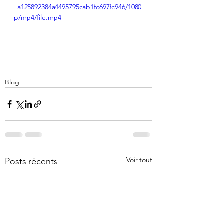
_a125892384a4495795cab1fc697fc946/1080
p/mp4/file.mp4
Blog
Voir tout
Posts récents