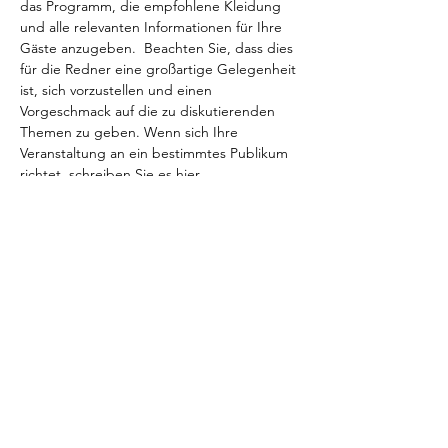
das Programm, die empfohlene Kleidung 
und alle relevanten Informationen für Ihre 
Gäste anzugeben.  Beachten Sie, dass dies 
für die Redner eine großartige Gelegenheit 
ist, sich vorzustellen und einen 
Vorgeschmack auf die zu diskutierenden 
Themen zu geben. Wenn sich Ihre 
Veranstaltung an ein bestimmtes Publikum 
richtet, schreiben Sie es hier.
 Es ist an der Zeit, die Öffentlichkeit für Ihre 
Veranstaltung zu gewinnen, zögern Sie 
nicht, einen originellen und kraftvollen Text 
zu schreiben! Ermutigen Sie Ihre Besucher, 
sich zu registrieren, ihre Anwesenheit zu 
bestätigen oder sofort ein Ticket zu kaufen, 
um ihren Platz zu reservieren.
Diese Veranstaltung teilen