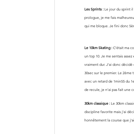
Les Sprints : 
Le jour du sprint 
prologue, je me fais malheureu
qui me bloque. Je fini donc 5è
Le 10km Skating : 
C’était ma co
un top 10. Je me sentais assez e
vraiment dur. J’ai donc décidé d
30sec sur le premier. Le 2ème t
avec un retard de 1min55 du 1e
de recule, je n’ai pas fait une 
30km classique : 
Le 30km classi
discipline favorite mais j’ai déc
honnêtement la course que j’ai