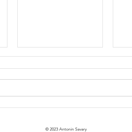
Vidéo-News fin de saison
Vidé
© 2023 Antonin Savary