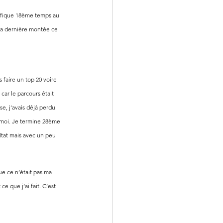
gnifique 18ème temps au 
la dernière montée ce 
 faire un top 20 voire 
car le parcours était 
se, j’avais déjà perdu 
e moi. Je termine 28ème 
ltat mais avec un peu 
e ce n’était pas ma 
e que j’ai fait. C’est 