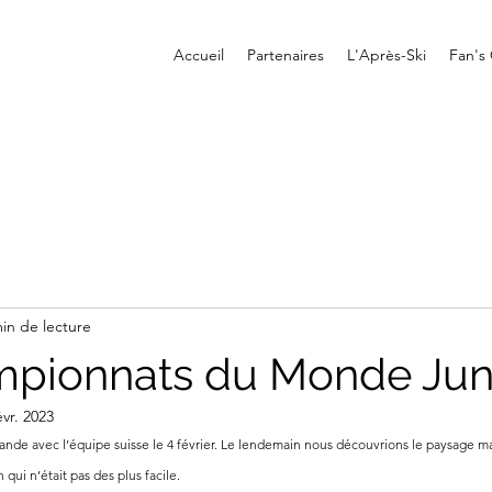
Accueil
Partenaires
L'Après-Ski
Fan's
in de lecture
pionnats du Monde Jun
évr. 2023
nlande avec l’équipe suisse le 4 février. Le lendemain nous découvrions le paysage m
 qui n’était pas des plus facile. 