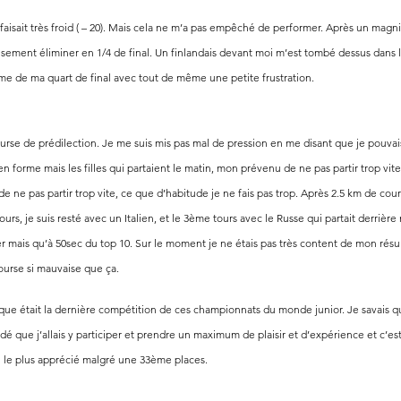
il faisait très froid ( – 20). Mais cela ne m’a pas empêché de performer. Après un ma
sement éliminer en 1/4 de final. Un finlandais devant moi m’est tombé dessus dans 
me de ma quart de final avec tout de même une petite frustration.
urse de prédilection. Je me suis mis pas mal de pression en me disant que je pouvais
n forme mais les filles qui partaient le matin, mon prévenu de ne pas partir trop vite 
e ne pas partir trop vite, ce que d’habitude je ne fais pas trop. Après 2.5 km de cour
ours, je suis resté avec un Italien, et le 3ème tours avec le Russe qui partait derrièr
r mais qu’à 50sec du top 10. Sur le moment je ne étais pas très content de mon résu
course si mauvaise que ça. 
que était la dernière compétition de ces championnats du monde junior. Je savais qu
idé que j’allais y participer et prendre un maximum de plaisir et d’expérience et c’est c
 le plus apprécié malgré une 33ème places.